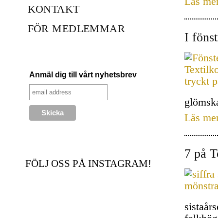
Läs me
KONTAKT
FÖR MEDLEMMAR
I fönst
Anmäl dig till vårt nyhetsbrev
glömska
Läs me
7 på T
FÖLJ OSS PÅ INSTAGRAM!
sistaår