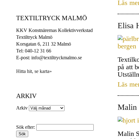
Läs me
TEXTILTRYCK MALMÖ
Elisa 
KKV Konstnärernas Kollektivverkstad
Textiltryck Malmö
Korsgatan 6, 211 32 Malmö
Tel: 040-12 31 66
E-post: info@textiltryckmalmo.se
Textilk
på att 
Hitta hit, se karta»
Utställ
Läs me
ARKIV
Malin 
Arkiv
Sök efter:
Malin S