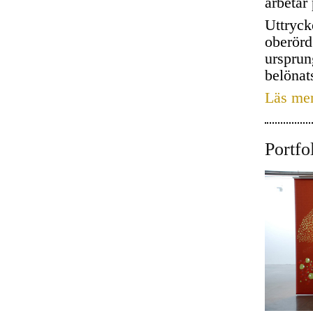
arbetar
Uttryck
oberörd 
ursprun
belönat
Läs me
Portfo