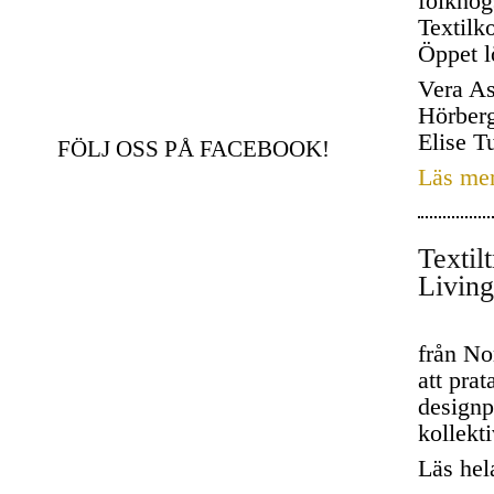
folkhög
Textilko
Öppet l
Vera As
Hörberg
Elise T
FÖLJ OSS PÅ FACEBOOK!
Läs me
Textil
Living
från No
att pra
designp
kollekti
Läs hel