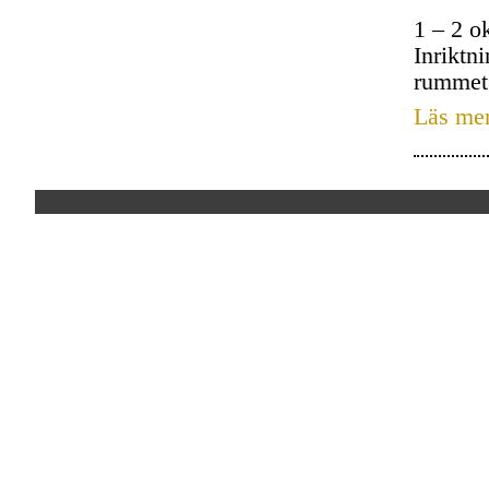
1 – 2 o
Inriktn
rummet
Läs me
TACK!
Konstnärernas KollektivVerkstad, Textiltryck Malmö
drivs med stöd av: