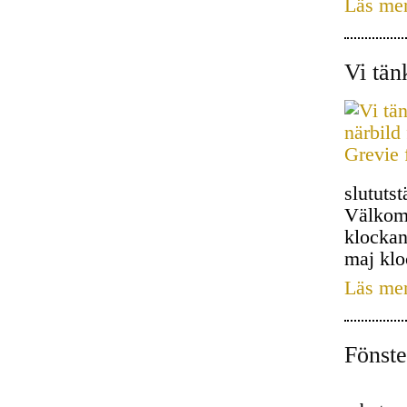
Läs me
Vi tän
slututst
Välkomn
klockan
maj klo
Läs me
Fönste