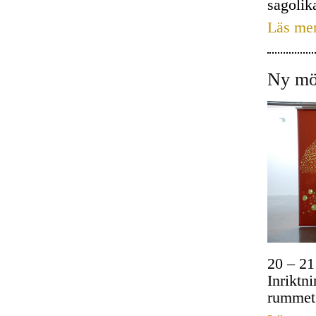
sagolik
Läs me
Ny möj
20 – 21
Inriktn
rummet