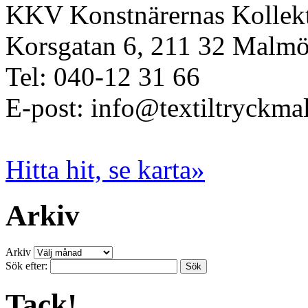
KKV Konstnärernas Kollekt
Korsgatan 6, 211 32 Malm
Tel: 040-12 31 66
E-post: info@textiltryckma
Hitta hit, se karta»
Arkiv
Arkiv
Sök efter:
Tack!