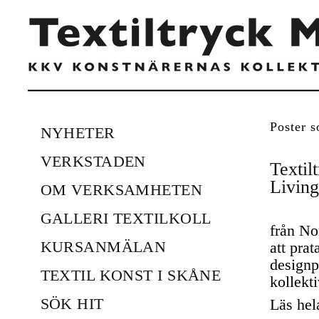
Poster s
NYHETER
VERKSTADEN
Textil
Living
OM VERKSAMHETEN
GALLERI TEXTILKOLL
från No
KURSANMÄLAN
att pra
designp
TEXTIL KONST I SKÅNE
kollekti
SÖK HIT
Läs hel