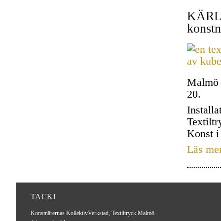
KÄRLEK
konstn
Malmö 3
20.
Install
Textilt
Konst i
Läs me
TACK!
Konstnärernas KollektivVerkstad, Textiltryck Malmö