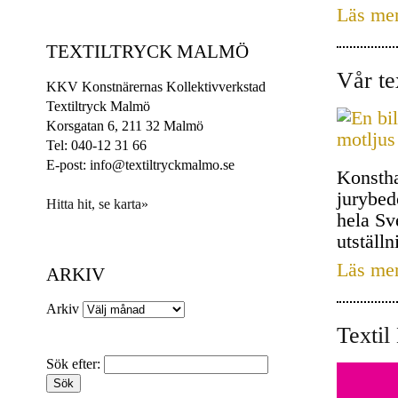
Läs me
TEXTILTRYCK MALMÖ
Vår te
KKV Konstnärernas Kollektivverkstad
Textiltryck Malmö
Korsgatan 6, 211 32 Malmö
Tel: 040-12 31 66
E-post: info@textiltryckmalmo.se
Konstha
jurybed
Hitta hit, se karta»
hela Sv
utställn
Läs me
ARKIV
Arkiv
Textil
Sök efter: