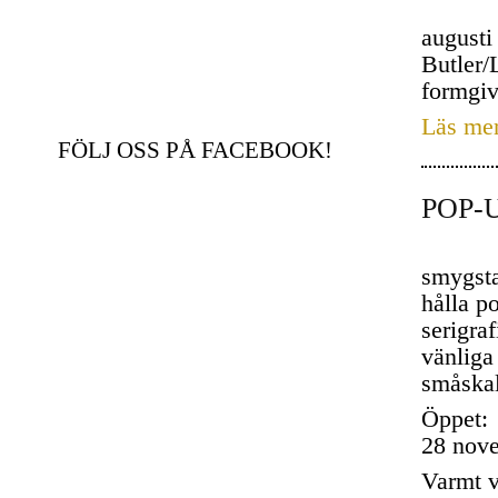
augusti
Butler/
formgiv
Läs me
FÖLJ OSS PÅ FACEBOOK!
POP-
smygsta
hålla p
serigraf
vänliga 
småskal
Öppet:
28 nove
Varmt 