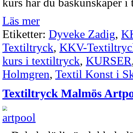
kurs har du baskunskaper i t
Läs mer
Etiketter:
Dyveke Zadig
,
K
Textiltryck
,
KKV-Textiltry
kurs i textiltryck
,
KURSER
Holmgren
,
Textil Konst i S
Textiltryck Malmös Artpo