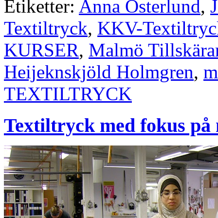
Etiketter:
Anna Österlund
,
Textiltryck
,
KKV-Textiltry
KURSER
,
Malmö Tillskära
Heijeknskjöld Holmgren
,
m
TEXTILTRYCK
Textiltryck med fokus på