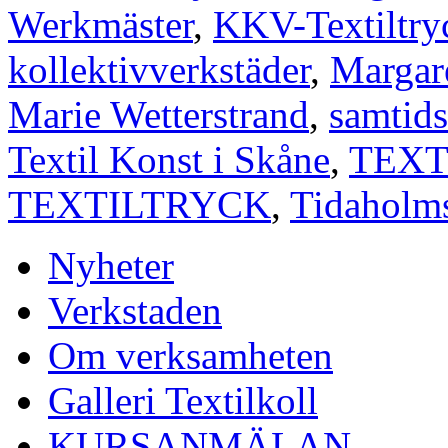
Werkmäster
,
KKV-Textiltry
kollektivverkstäder
,
Margar
Marie Wetterstrand
,
samtid
Textil Konst i Skåne
,
TEX
TEXTILTRYCK
,
Tidaholms
Nyheter
Verkstaden
Om verksamheten
Galleri Textilkoll
KURSANMÄLAN