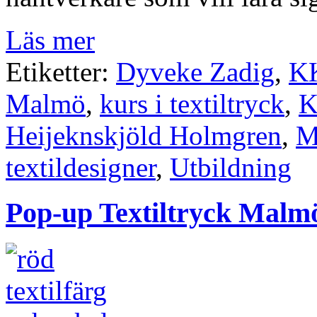
Läs mer
Etiketter:
Dyveke Zadig
,
KK
Malmö
,
kurs i textiltryck
,
K
Heijeknskjöld Holmgren
,
M
textildesigner
,
Utbildning
Pop-up Textiltryck Malm