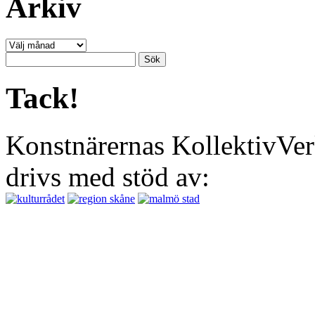
Arkiv
Arkiv
Sök
efter:
Tack!
Konstnärernas KollektivVer
drivs med stöd av: