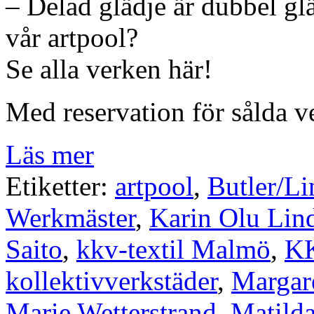
– Delad glädje är dubbel gl
vår artpool?
Se alla verken här!
Med reservation för sålda v
Läs mer
Etiketter:
artpool
,
Butler/L
Werkmäster
,
Karin Olu Lin
Saito
,
kkv-textil Malmö
,
KK
kollektivverkstäder
,
Margar
Marie Wetterstrand
,
Matild