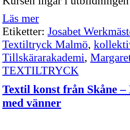
Kursen ingår i utbildninge
Läs mer
Etiketter:
Josabet Werkmäst
Textiltryck Malmö
,
kollekt
Tillskärarakademi
,
Margare
TEXTILTRYCK
Textil konst från Skåne 
med vänner