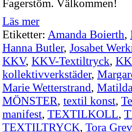
Fagerstöm. Välkommen!
Läs mer
Etiketter:
Amanda Boierth
,
Hanna Butler
,
Josabet Werk
KKV
,
KKV-Textiltryck
,
KKV
kollektivverkstäder
,
Margar
Marie Wetterstrand
,
Matild
MÖNSTER
,
textil konst
,
Te
manifest
,
TEXTILKOLL
,
T
TEXTILTRYCK
,
Tora Gre