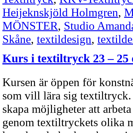
Heijeknskjöld Holmgren
,
M
MÖNSTER
,
Studio Amand
Skåne
,
textildesign
,
textild
Kurs i textiltryck 23 – 25
Kursen är öppen för konstn
som vill lära sig textiltryck
skapa möjligheter att arbeta
genom textiltryckets olika