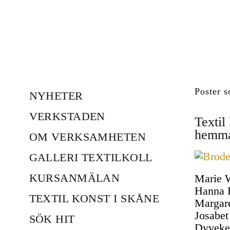
Poster s
NYHETER
VERKSTADEN
Textil
hemma
OM VERKSAMHETEN
GALLERI TEXTILKOLL
KURSANMÄLAN
Marie W
Hanna 
TEXTIL KONST I SKÅNE
Margare
Josabet
SÖK HIT
Dyveke