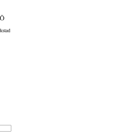
MÖ
kstad