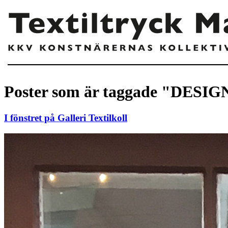
Poster som är taggade "DESIG
I fönstret på Galleri Textilkoll