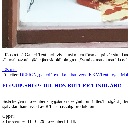
I fönstret på Galleri Textilkoll visas just nu en försmak på vår stu
@_malinsvard_ @heijkenskjoldholmgren @studioamandamatilda och 
Läs mer
Etiketter:
DESIGN
,
galleri Textilkoll
,
hantverk
,
KKV-Textiltryck Ma
POP-UP-SHOP: JUL HOS BUTLER/LINDGÅRD
Sista helgen i november smygstartar designduon Butler/Lindgård julen gen
självklart handtryckt av B/L i småskalig produktion.
Öppet:
28 november 11-16, 29 november13- 18.