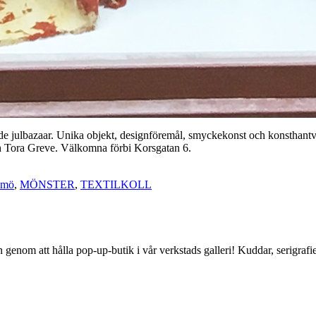
ndande julbazaar. Unika objekt, designföremål, smyckekonst och konstha
Tora Greve. Välkomna förbi Korsgatan 6.
lmö
,
MÖNSTER
,
TEXTILKOLL
om att hålla pop-up-butik i vår verkstads galleri! Kuddar, serigrafier, d