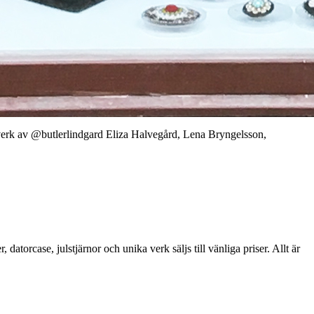
ntverk av @butlerlindgard Eliza Halvegård, Lena Bryngelsson,
atorcase, julstjärnor och unika verk säljs till vänliga priser. Allt är