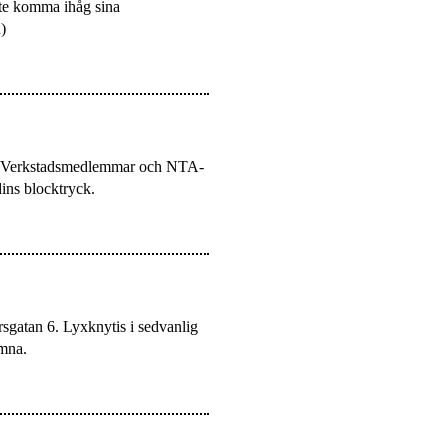
ste komma ihåg sina
)
en. Verkstadsmedlemmar och NTA-
ins blocktryck.
rsgatan 6. Lyxknytis i sedvanlig
omna.