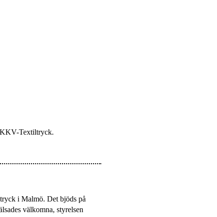
å KKV-Textiltryck.
tryck i Malmö. Det bjöds på
älsades välkomna, styrelsen