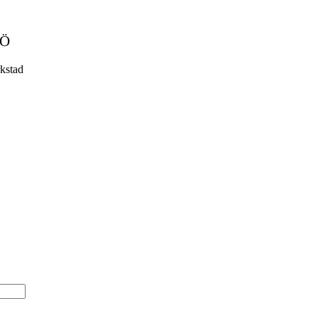
MÖ
kstad