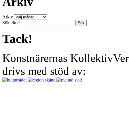
Arkiv
Arkiv
Sök efter:
Tack!
Konstnärernas KollektivVer
drivs med stöd av: