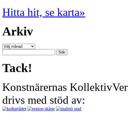
Hitta hit, se karta»
Arkiv
Arkiv
Sök
efter:
Tack!
Konstnärernas KollektivVer
drivs med stöd av: