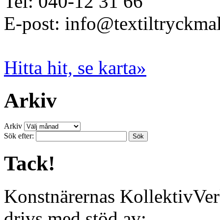
Tel: 040-12 31 66
E-post: info@textiltryckma
Hitta hit, se karta»
Arkiv
Arkiv
Sök efter:
Tack!
Konstnärernas KollektivVer
drivs med stöd av: