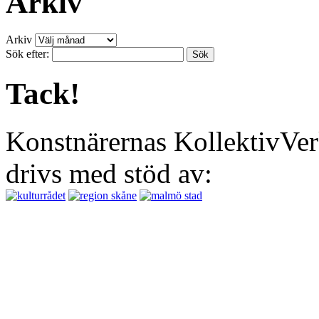
Arkiv
Arkiv
Sök efter:
Tack!
Konstnärernas KollektivVer
drivs med stöd av: