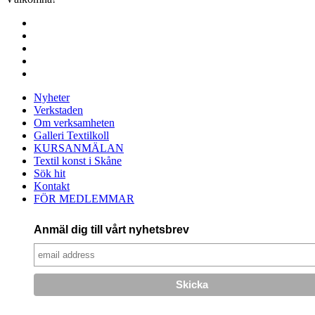
Nyheter
Verkstaden
Om verksamheten
Galleri Textilkoll
KURSANMÄLAN
Textil konst i Skåne
Sök hit
Kontakt
FÖR MEDLEMMAR
Anmäl dig till vårt nyhetsbrev