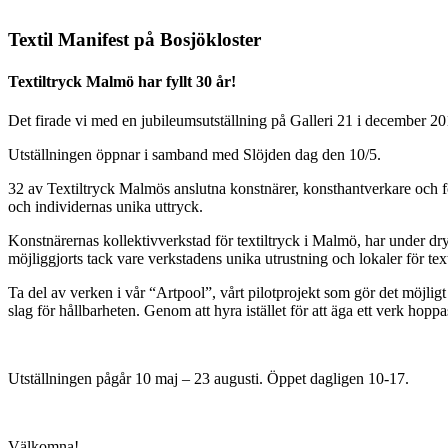
Textil Manifest på Bosjökloster
Textiltryck Malmö har fyllt 30 år!
Det firade vi med en jubileumsutställning på Galleri 21 i december 20
Utställningen öppnar i samband med Slöjden dag den 10/5.
32 av Textiltryck Malmös anslutna konstnärer, konsthantverkare och f
och individernas unika uttryck.
Konstnärernas kollektivverkstad för textiltryck i Malmö, har under drygt
möjliggjorts tack vare verkstadens unika utrustning och lokaler för text
Ta del av verken i vår “Artpool”, vårt pilotprojekt som gör det möjligt a
slag för hållbarheten. Genom att hyra istället för att äga ett verk hoppas 
Utställningen pågår 10 maj – 23 augusti. Öppet dagligen 10-17.
Välkomna!