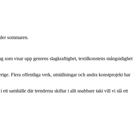
under sommaren.
g som visar upp genrens slagkraftighet, textilkonstens mångsidighet
erige. Flera offentliga verk, utställningar och andra konstprojekt har
t samhälle där trenderna skiftar i allt snabbare takt vill vi slå ett