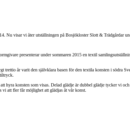
14. Nu visar vi åter utställningen på Bosjökloster Slott & Trädgårdar 
ormgivare presenterar under sommaren 2015 en textil samlingsutställnin
 trettio år varit den självklara basen för den textila konsten i södra Sv
iltryck.
tt hyra konsten som visas. Delad glädje är dubbel glädje tycker vi och i et
vi att fler får möjlighet att glädjas åt vår konst.