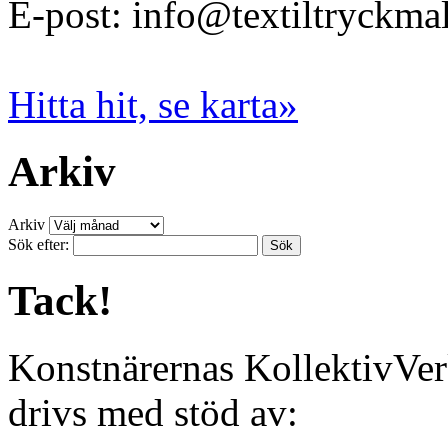
E-post: info@textiltryckma
Hitta hit, se karta»
Arkiv
Arkiv
Sök efter:
Tack!
Konstnärernas KollektivVer
drivs med stöd av: