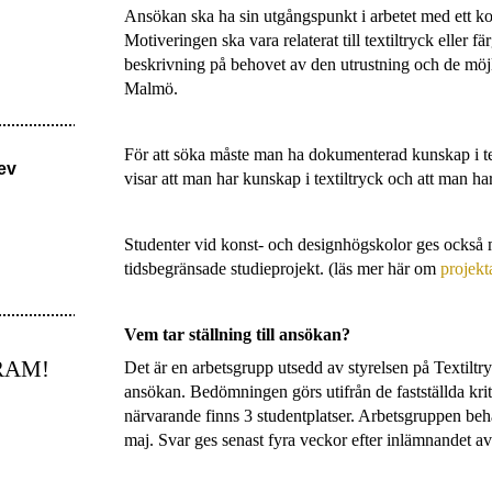
Ansökan ska ha sin utgångspunkt i arbetet med ett ko
Motiveringen ska vara relaterat till textiltryck eller f
beskrivning på behovet av den utrustning och de möjl
Malmö.
För att söka måste man ha dokumenterad kunskap i te
rev
visar att man har kunskap i textiltryck och att man har
Studenter vid konst- och designhögskolor ges också mö
tidsbegränsade studieprojekt. (läs mer här om
projek
Vem tar ställning till ansökan?
RAM!
Det är en arbetsgrupp utsedd av styrelsen på Textiltry
ansökan. Bedömningen görs utifrån de fastställda krite
närvarande finns 3 studentplatser. Arbetsgruppen beh
maj. Svar ges senast fyra veckor efter inlämnandet a