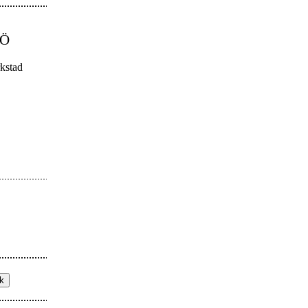
MÖ
kstad