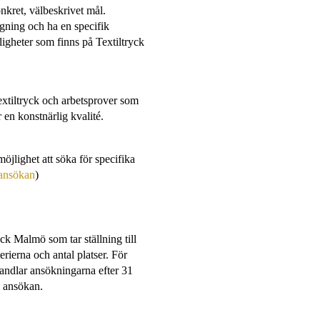
nkret, välbeskrivet mål.
ärgning och ha en specifik
igheter som finns på Textiltryck
xtiltryck och arbetsprover som
 en konstnärlig kvalité.
jlighet att söka för specifika
tansökan
)
ck Malmö som tar ställning till
rierna och antal platser. För
andlar ansökningarna efter 31
v ansökan.