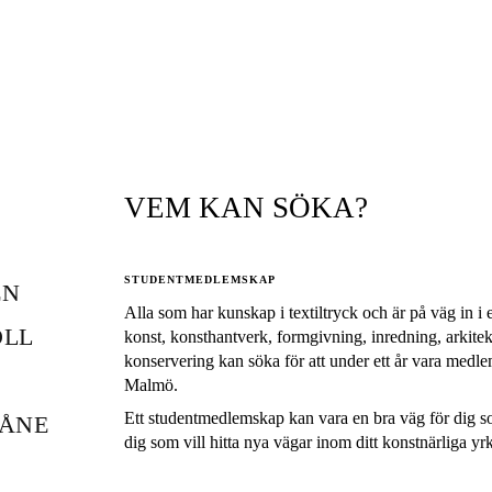
VEM KAN SÖKA?
STUDENTMEDLEMSKAP
EN
Alla som har kunskap i textiltryck och är på väg in i e
OLL
konst, konsthantverk, formgivning, inredning, arkitek
konservering kan söka för att under ett år vara medle
Malmö.
Ett studentmedlemskap kan vara en bra väg för dig so
KÅNE
dig som vill hitta nya vägar inom ditt konstnärliga yr