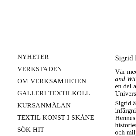
NYHETER
Sigrid
VERKSTADEN
Vår m
and Wit
OM VERKSAMHETEN
en del 
GALLERI TEXTILKOLL
Univers
Sigrid 
KURSANMÄLAN
infärgn
TEXTIL KONST I SKÅNE
Hennes 
histori
SÖK HIT
och mil