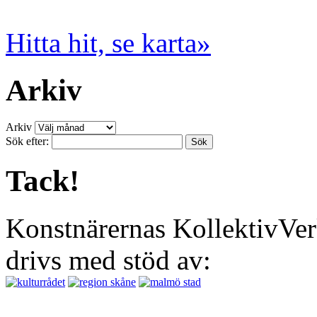
Hitta hit, se karta»
Arkiv
Arkiv
Sök efter:
Tack!
Konstnärernas KollektivVer
drivs med stöd av: