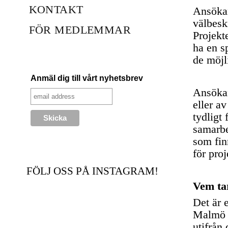
KONTAKT
Ansökan
välbeskr
FÖR MEDLEMMAR
Projekte
ha en s
de möjl
Anmäl dig till vårt nyhetsbrev
Ansökan
eller av
tydligt 
samarbe
som fin
för proj
FÖLJ OSS PÅ INSTAGRAM!
Vem tar
Det är 
Malmö s
utifrån 