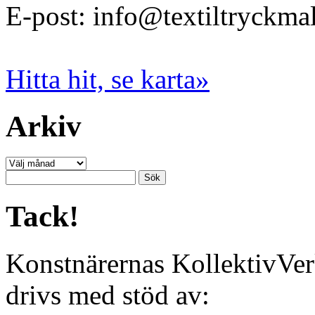
E-post: info@textiltryckma
Hitta hit, se karta»
Arkiv
Arkiv
Sök
efter:
Tack!
Konstnärernas KollektivVer
drivs med stöd av: