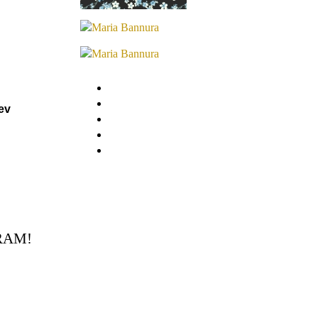
rev
RAM!