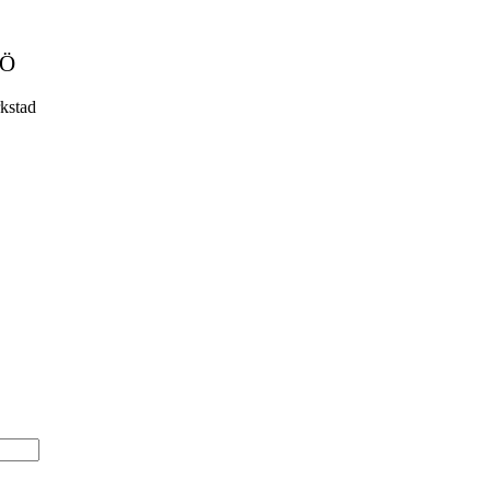
MÖ
kstad