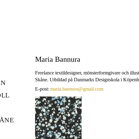
Maria Bannura
Freelance textildesigner, mönsterformgivare och illust
Skåne. Utbildad på Danmarks Designskola i Köpen
EN
E-post:
maria.bannura@gmail.com
OLL
KÅNE