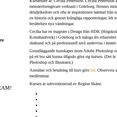
Kursledare är Cecilia Pettersson. Cecilia Pettersson är
mönsterformgivare verksam i Göteborg. Hennes möns
detaljrikedom och ofta är inspirationen hämtad från n
en historia och genom krångliga rapporteringar, lek 
berättelsen nya vändningar.
Cecilia har en magister i Design från HDK (Högskol
Konsthantverk) i Göteborg och många års erfarenhet at
rev
slutkund och på professionell nivå undervisa i ämnet.
Grundläggande kunskaper inom Adobe Photoshop och A
på ett bra sätt kunna tillgodo göra sig kursen. (Det är 
Photoshop och Illustrator.)
Anmälan och betalning till kurs görs
här
. Observera at
medlemmar.
Kursen är subventionerad av Region Skåne.
RAM!