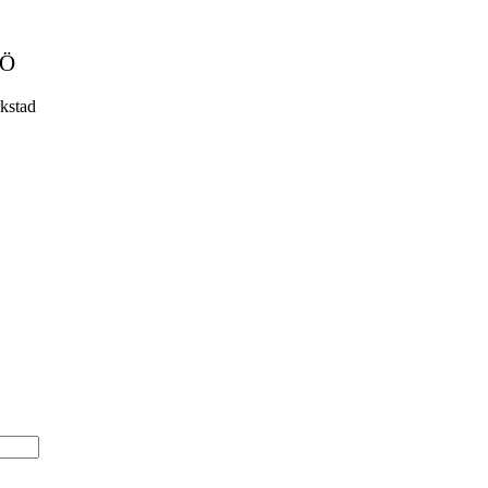
MÖ
kstad