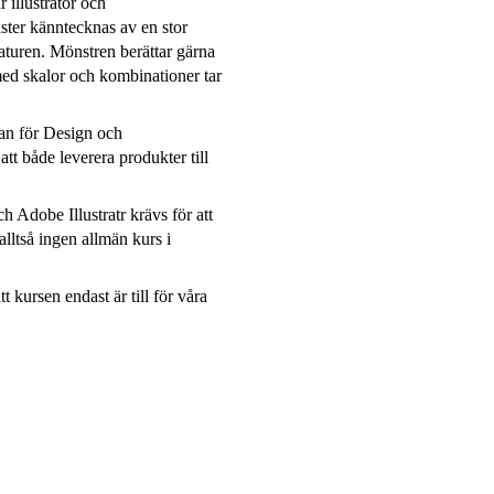
 illustratör och
ter känntecknas av en stor
aturen. Mönstren berättar gärna
med skalor och kombinationer tar
an för Design och
t både leverera produkter till
dobe Illustratr krävs för att
alltså ingen allmän kurs i
t kursen endast är till för våra