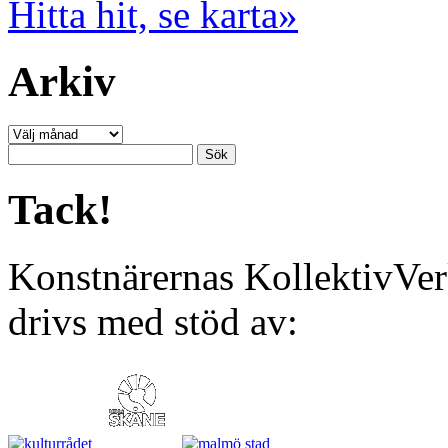
Hitta hit, se karta»
Arkiv
Arkiv
Sök
efter:
Tack!
Konstnärernas KollektivVer
drivs med stöd av: