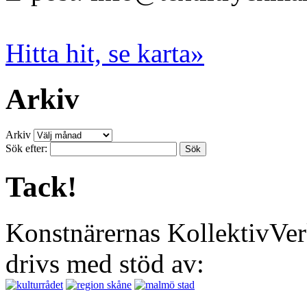
Hitta hit, se karta»
Arkiv
Arkiv
Sök efter:
Tack!
Konstnärernas KollektivVer
drivs med stöd av: