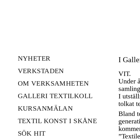
NYHETER
I Galle
VERKSTADEN
VIT.
Under år
OM VERKSAMHETEN
samling
GALLERI TEXTILKOLL
I utstä
tolkat t
KURSANMÄLAN
Bland t
TEXTIL KONST I SKÅNE
generat
komment
SÖK HIT
”Textile