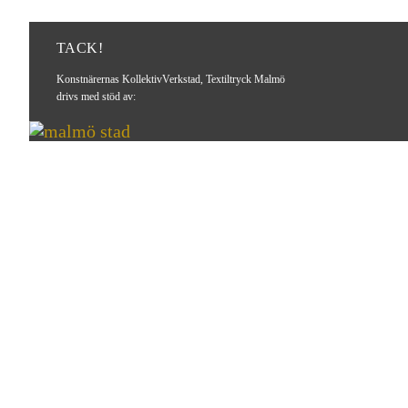
TACK!
Konstnärernas KollektivVerkstad, Textiltryck Malmö
drivs med stöd av: