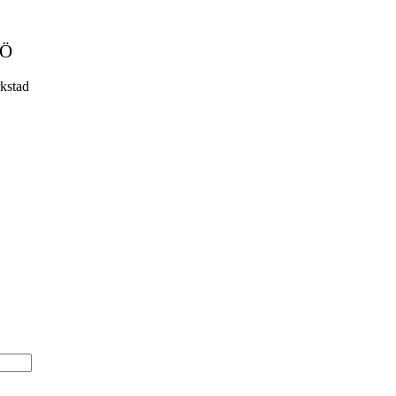
MÖ
kstad