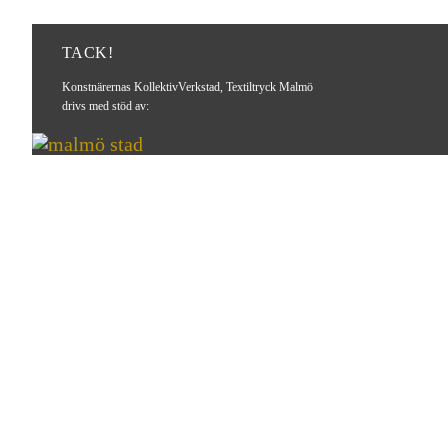
TACK!
Konstnärernas KollektivVerkstad, Textiltryck Malmö
drivs med stöd av: