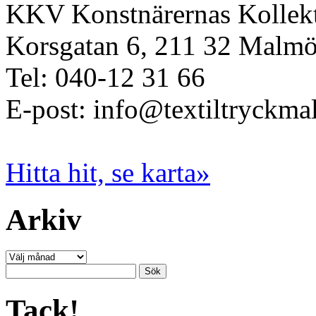
KKV Konstnärernas Kollekt
Korsgatan 6, 211 32 Malm
Tel: 040-12 31 66
E-post: info@textiltryckma
Hitta hit, se karta»
Arkiv
Arkiv
Sök
efter:
Tack!