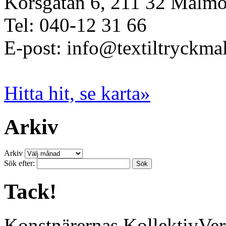
Korsgatan 6, 211 32 Malm
Tel: 040-12 31 66
E-post: info@textiltryckma
Hitta hit, se karta»
Arkiv
Arkiv
Sök efter:
Tack!
Konstnärernas KollektivVer