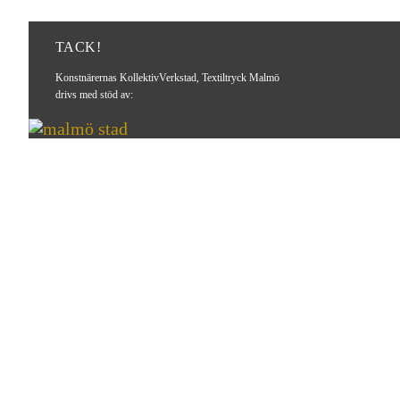
TACK!
Konstnärernas KollektivVerkstad, Textiltryck Malmö
drivs med stöd av: