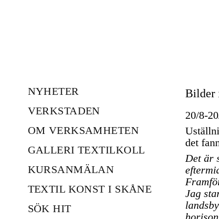
NYHETER
Bilder 
VERKSTADEN
20/8-20
OM VERKSAMHETEN
Uställni
det fann
GALLERI TEXTILKOLL
Det är 
KURSANMÄLAN
eftermi
Framför
TEXTIL KONST I SKÅNE
Jag sta
landsby
SÖK HIT
horison