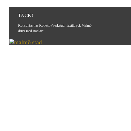
TACK!
Konstnärernas KollektivVerkstad, Textiltryck Malmö
drivs med stöd av: