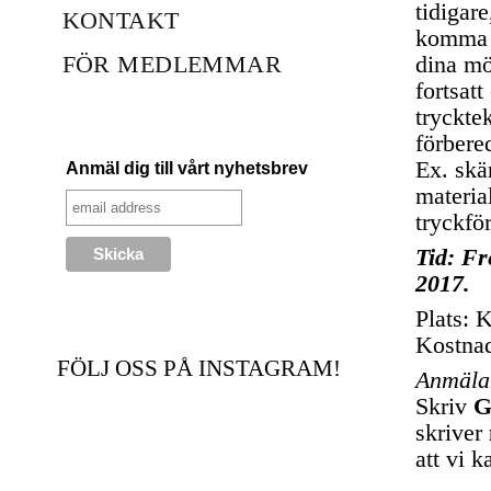
tidigar
KONTAKT
komma i
FÖR MEDLEMMAR
dina mö
fortsatt
trycktek
förbere
Ex. skär
Anmäl dig till vårt nyhetsbrev
materia
tryckfö
Tid: Fr
2017.
Plats: 
Kostnad
FÖLJ OSS PÅ INSTAGRAM!
Anmälan
Skriv
G
skriver
att vi k