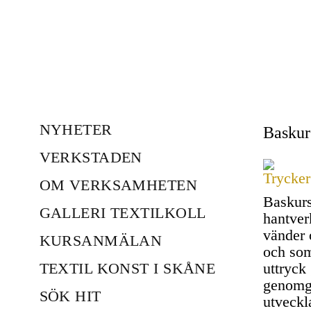
NYHETER
Baskurs
VERKSTADEN
OM VERKSAMHETEN
Baskurs
GALLERI TEXTILKOLL
hantverk
vänder 
KURSANMÄLAN
och som
TEXTIL KONST I SKÅNE
uttryck 
genomgå
SÖK HIT
utveckla