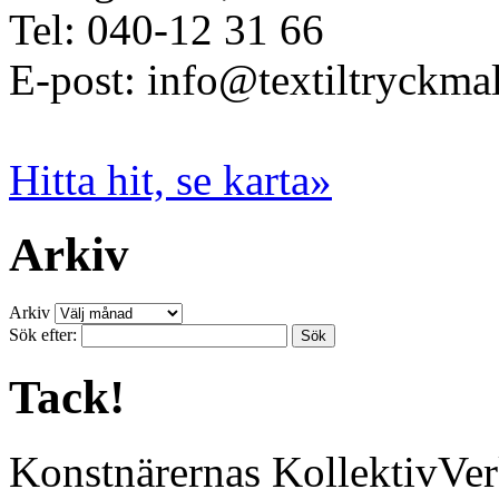
Tel: 040-12 31 66
E-post: info@textiltryckma
Hitta hit, se karta»
Arkiv
Arkiv
Sök efter:
Tack!
Konstnärernas KollektivVer