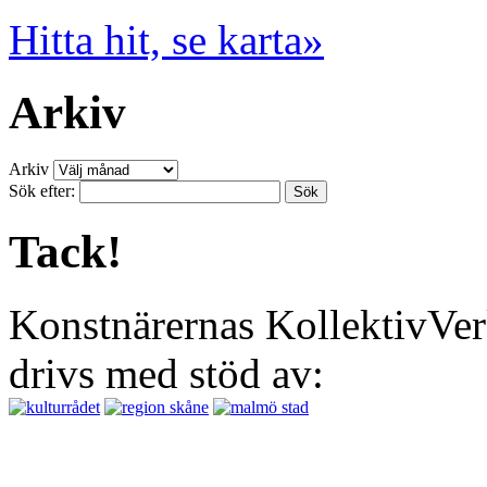
Hitta hit, se karta»
Arkiv
Arkiv
Sök efter:
Tack!
Konstnärernas KollektivVer
drivs med stöd av: