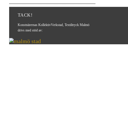
TACK!
Konstnärernas KollektivVerkstad, Textiltryck Malmö
drivs med stöd av: